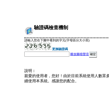
驗證碼檢查機制
請輸入您在下圖中看到的字元(字母區分大小寫)
更換驗證碼
播放圖檔聲音
說明︰
親愛的使用者，您好！由於目前系統使用人數眾
續使用本系統。感謝您的配合。