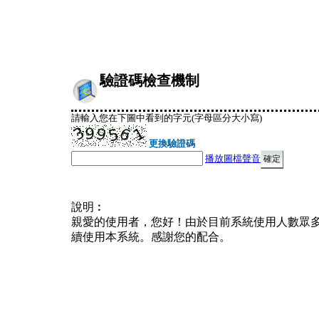
驗證碼檢查機制
請輸入您在下圖中看到的字元(字母區分大小寫)
更換驗證碼
播放圖檔聲音
說明︰
親愛的使用者，您好！由於目前系統使用人數眾
續使用本系統。感謝您的配合。