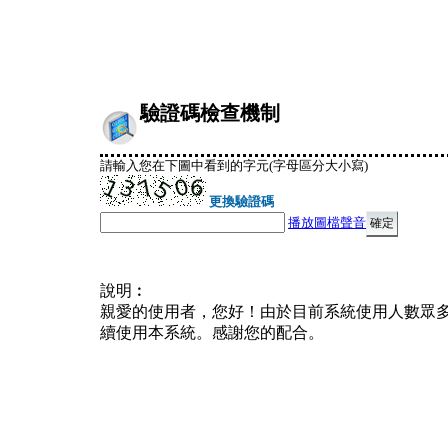
驗證碼檢查機制
請輸入您在下圖中看到的字元(字母區分大小寫)
更換驗證碼
播放圖檔聲音
說明︰
親愛的使用者，您好！由於目前系統使用人數眾
續使用本系統。感謝您的配合。