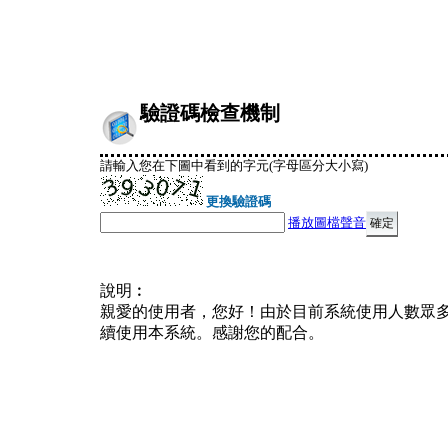
驗證碼檢查機制
請輸入您在下圖中看到的字元(字母區分大小寫)
更換驗證碼
播放圖檔聲音
說明︰
親愛的使用者，您好！由於目前系統使用人數眾
續使用本系統。感謝您的配合。