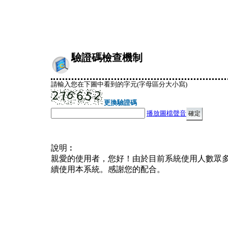
驗證碼檢查機制
請輸入您在下圖中看到的字元(字母區分大小寫)
更換驗證碼
播放圖檔聲音
說明︰
親愛的使用者，您好！由於目前系統使用人數眾
續使用本系統。感謝您的配合。