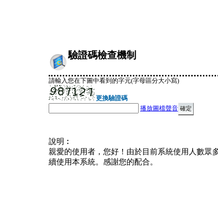
驗證碼檢查機制
請輸入您在下圖中看到的字元(字母區分大小寫)
更換驗證碼
播放圖檔聲音
說明︰
親愛的使用者，您好！由於目前系統使用人數眾
續使用本系統。感謝您的配合。