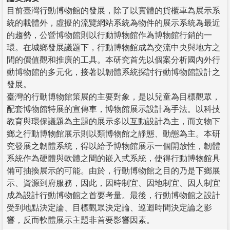
目前臺灣行動博物館的發展，除了以實體的貨櫃車為展示系
統的載體外，虛擬的流覽網站系統為物件的展示系統為最近
的趨勢，公營博物館則以行動博物館作為博物館行銷的一
環。在城鄉發展議題下，行動博物館成為交流中央與地方之
間的價值觀和推廣的工具。本研究首先以個案分析國內外行
動博物館的多元化，接著以韌體系統探討行動博物館設計之
發展。
臺灣的行動博物館策展的主要對象，是以兒童為目標觀眾，
配套博物館特展的宣傳車，博物館展示設計為手法。以科技
教育與環保議題為主題的展示多以互動設計為主，而文物下
鄉之行動博物館展示則以類博物館之靜態、動態為主。本研
究發展之韌體系統，得以給予博物館展示一個開放性，韌體
系統作為硬體與軟體之間的嵌入式系統，使得行動博物館具
備可抽換展示的可能。由於，行動博物館之目的乃是下鄉展
示、資源到府服務，因此，因時制宜、因地制宜、因人制宜
成為設計行動博物館之首要考量。最後，行動博物館之設計
受到地點決定論、目標觀眾決定論、巡迴時間決定論之影
響，反而軟體展示主題非首要影響因素。