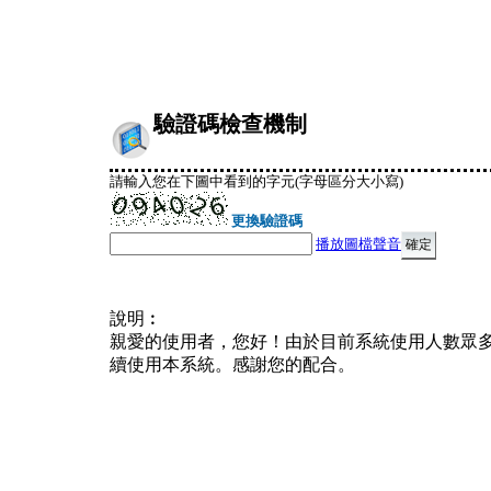
驗證碼檢查機制
請輸入您在下圖中看到的字元(字母區分大小寫)
更換驗證碼
播放圖檔聲音
說明︰
親愛的使用者，您好！由於目前系統使用人數眾
續使用本系統。感謝您的配合。