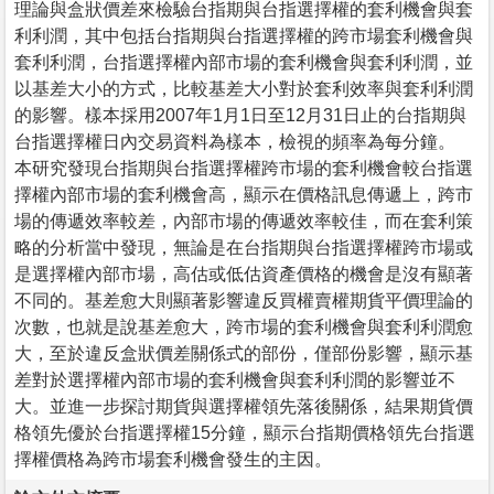
理論與盒狀價差來檢驗台指期與台指選擇權的套利機會與套
利利潤，其中包括台指期與台指選擇權的跨市場套利機會與
套利利潤，台指選擇權內部市場的套利機會與套利利潤，並
以基差大小的方式，比較基差大小對於套利效率與套利利潤
的影響。樣本採用2007年1月1日至12月31日止的台指期與
台指選擇權日內交易資料為樣本，檢視的頻率為每分鐘。
本研究發現台指期與台指選擇權跨市場的套利機會較台指選
擇權內部市場的套利機會高，顯示在價格訊息傳遞上，跨市
場的傳遞效率較差，內部市場的傳遞效率較佳，而在套利策
略的分析當中發現，無論是在台指期與台指選擇權跨市場或
是選擇權內部市場，高估或低估資產價格的機會是沒有顯著
不同的。基差愈大則顯著影響違反買權賣權期貨平價理論的
次數，也就是說基差愈大，跨市場的套利機會與套利利潤愈
大，至於違反盒狀價差關係式的部份，僅部份影響，顯示基
差對於選擇權內部市場的套利機會與套利利潤的影響並不
大。並進一步探討期貨與選擇權領先落後關係，結果期貨價
格領先優於台指選擇權15分鐘，顯示台指期價格領先台指選
擇權價格為跨市場套利機會發生的主因。