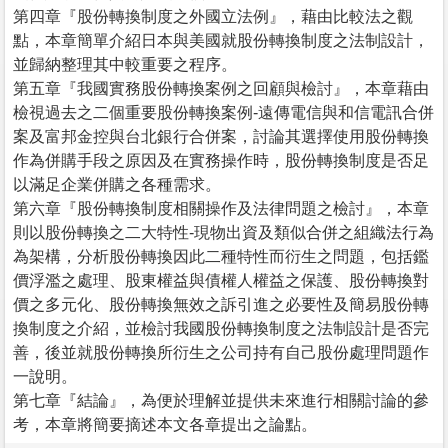
第四章『股份轉換制度之外國立法例』，藉由比較法之觀
點，本章簡單介紹日本與美國就股份轉換制度之法制設計，
並歸納整理其中較重要之程序。
第五章『我國實務股份轉換案例之回顧與檢討』，本章藉由
檢視過去之二個重要股份轉換案例-遠傳電信與和信電訊合併
案及富邦金控與台北銀行合併案，討論其選擇使用股份轉換
作為併購手段之原因及在實務操作時，股份轉換制度是否足
以滿足企業併購之各種需求。
第六章『股份轉換制度相關操作及法律問題之檢討』，本章
則以股份轉換之二大特性-現物出資及類似合併之組織法行為
為架構，分析股份轉換因此二種特性而衍生之問題，包括鑑
價浮濫之處理、股東權益與債權人權益之保護、股份轉換對
價之多元化、股份轉換無效之訴引進之必要性及簡易股份轉
換制度之介紹，並檢討我國股份轉換制度之法制設計是否完
善，後並就股份轉換所衍生之公司持有自己股份處理問題作
一說明。
第七章『結論』，為便於理解並提供未來進行相關討論的參
考，本章將簡要摘述本文各章提出之論點。