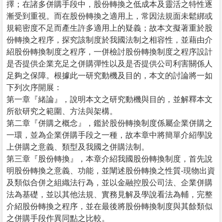
擇；在諸多併購手段中，股份轉換之低成本及靈活之特性逐
漸受到重視。而在股份轉換之適用上，常因法規面未鬆綁或
規範密度不足而產生許多適用上的疑義；故本文擬著重於股
份轉換之程序，探究該制度於我國法制之相容性，並藉由介
紹股份轉換制度之程序，一併檢討股份轉換制度之程序設計
是否提供企業充足之併購彈性以及是否提供公司利害關係人
足夠之保障。根據此一研究動機及目的，本文的討論將一如
下列次序開展：
第一章『緒論』，說明本文之研究動機與目的，並解釋本文
所欲研究之範圍、方法與架構。
第二章『併購之概念』，鑑於股份轉換制度係屬企業併購之
一環，並為企業併購手段之一種，故本章中將簡單介紹學說
上併購之意義、類型及我國之併購法制。
第三章『股份轉換』，本章介紹我國股份轉換制度，首先說
明股份轉換之意義、功能，並闡述股份轉換之性質-現物出資
及類似合併之組織法行為，並以金融控股公司法、企業併購
法為基礎，並以其他法規、實務見解及學說看法為輔，完整
介紹股份轉換之程序，並在最後將股份轉換制度與其餘類似
之併購手段作異同點之比較。