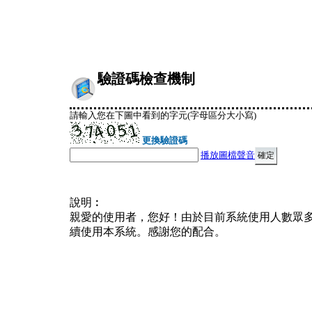
驗證碼檢查機制
請輸入您在下圖中看到的字元(字母區分大小寫)
更換驗證碼
播放圖檔聲音
說明︰
親愛的使用者，您好！由於目前系統使用人數眾
續使用本系統。感謝您的配合。