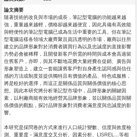
論文摘要
隨著技術的改良與市場的成長，筆記型電腦的功能越來越
強，重量越來越輕，價格卻越來越便宜，因此具備有高效能
與輕便性的筆記型電腦已成為生活中重要的工具。但在筆記
型電腦這樣各領域大廠齊聚且資訊透明的市場，廠商以往所
建立的品牌形象對於消費者購買行為以及忠誠度的直接影響
力勢必會被稀釋，且開發新客戶所需的時間與成本會高過留
住舊客戶，亦即，與其不斷地花費大量經費在促銷、廣告與
形象塑造上，建立一套能讓舊客戶對自身產生認同感與信任
感的方法或制度並提供獨特且有價值的產品、特色或服務，
將是較好的選擇，而這正是關係品質與關係價值的核心思
想。因此本研究將分析筆記型市場中，品牌形象的關鍵因
素，以利廠商能有效地經營其品牌形象，並以關係品質與關
係價值的觀點，探討品牌形象對消費者滿意度與忠誠度的影
響。
本研究是採問卷的方式來進行人口統計變數、信度與效度檢
測、重要度－滿意度交叉分析、因素分析、LISREL…等相