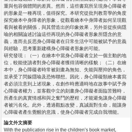
重與包容個體間的差異。然而，這些書寫所呈現身心障礙者
的形象是一種再現，值得探究。本研究從批判教育學的角度
探究繪本中身障者的形象，從觀看繪本中身障者如何呈現觀
看與被看的關係，與其營造出的印象效果，另外並從疾病隱
喻的相關論述討論這些再現的身心障礙者形象所隱含的意
義，進而去反思身心障礙者在日常生活中可能被賦予的意義
與經驗，思考重新建構身心障礙者形象的可能。
研究發現：（一）在繪本中當身心障礙者立於一個主動的地
位，較能使讀者對身心障礙者獲得清晰的樣貌；（二）在繪
本中，身心障礙者時常被刻畫為無知、失能與壓抑的角色，
並承受了閃躲隱喻及恐怖聯想。因此，身心障礙類繪本書寫
者必須注意到上述現象，在創作時應適時地在故事中賦予身
心障礙者權力，並客觀中立的刻畫身心障礙者面臨苦難時，
所產生的真實情感和與之奮鬥的歷程，才能避免讓身心障礙
者被污名化。此外，透過觀點改變，真誠面對生命，能讓身
心障礙者產生覺醒的意識，使身心障礙者完成自我增能。
論文外文摘要
With the publication rise in the children’s book market,