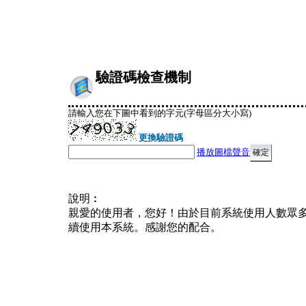
驗證碼檢查機制
請輸入您在下圖中看到的字元(字母區分大小寫)
更換驗證碼
播放圖檔聲音
說明︰
親愛的使用者，您好！由於目前系統使用人數眾
續使用本系統。感謝您的配合。