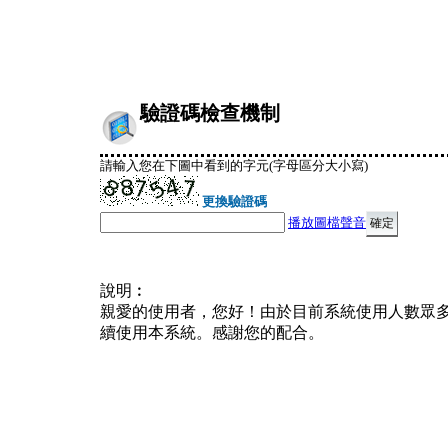
驗證碼檢查機制
請輸入您在下圖中看到的字元(字母區分大小寫)
更換驗證碼
播放圖檔聲音
說明︰
親愛的使用者，您好！由於目前系統使用人數眾
續使用本系統。感謝您的配合。