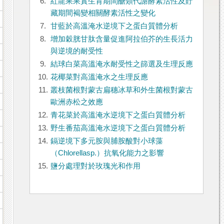
6.
紅龍果果實生育期間醣類代謝酵素活性及貯
藏期間褐變相關酵素活性之變化
7.
甘藍於高溫淹水逆境下之蛋白質體分析
8.
增加穀胱甘肽含量促進阿拉伯芥的生長活力
與逆境的耐受性
9.
結球白菜高溫淹水耐受性之篩選及生理反應
10.
花椰菜對高溫淹水之生理反應
11.
叢枝菌根對蒙古扁穗冰草和外生菌根對蒙古
歐洲赤松之效應
12.
青花菜於高溫淹水逆境下之蛋白質體分析
13.
野生番茄高溫淹水逆境下之蛋白質體分析
14.
鎘逆境下多元胺與脯胺酸對小球藻
（Chlorellasp.）抗氧化能力之影響
15.
鹽分處理對於玫瑰光和作用