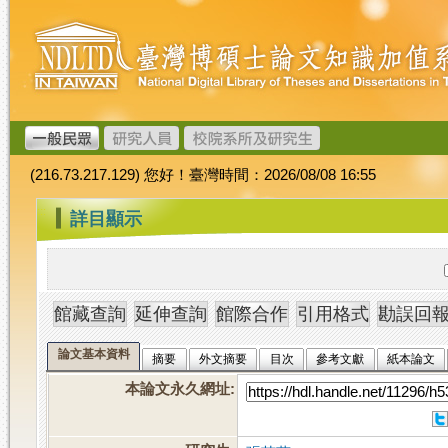
跳
臺
到
灣
主
博
要
碩
內
士
容
論
文
(216.73.217.129) 您好！臺灣時間：2026/08/08 16:55
加
值
:::
詳目顯示
系
統
論文基本資料
摘要
外文摘要
目次
參考文獻
紙本論文
本論文永久網址
: