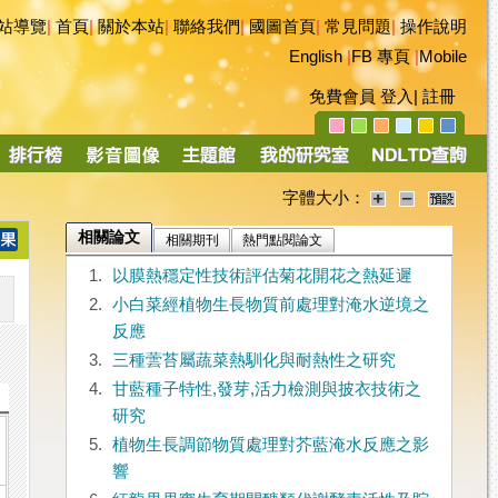
站導覽
|
首頁
|
關於本站
|
聯絡我們
|
國圖首頁
|
常見問題
|
操作說明
English
|
FB 專頁
|
Mobile
免費會員
登入
|
註冊
字體大小：
相關論文
相關期刊
熱門點閱論文
1.
以膜熱穩定性技術評估菊花開花之熱延遲
2.
小白菜經植物生長物質前處理對淹水逆境之
反應
3.
三種蕓苔屬蔬菜熱馴化與耐熱性之研究
4.
甘藍種子特性,發芽,活力檢測與披衣技術之
研究
5.
植物生長調節物質處理對芥藍淹水反應之影
響