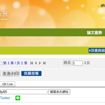
網
:::
功
能
切
換
導
覽
/1
頁
第 1 筆 / 共 1 筆
列
QR Code
複製永久網址
Twitter