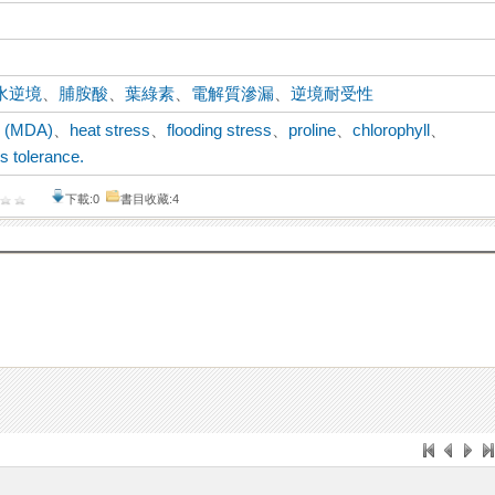
水逆境
、
脯胺酸
、
葉綠素
、
電解質滲漏
、
逆境耐受性
e (MDA)
、
heat stress
、
flooding stress
、
proline
、
chlorophyll
、
s tolerance.
下載:0
書目收藏:4