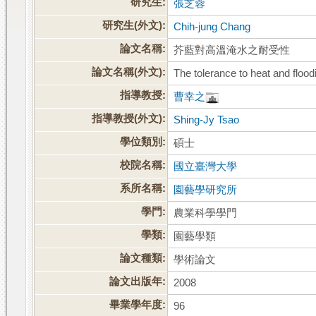
研究生:
張芝蓉
研究生(外文):
Chih-jung Chang
論文名稱:
芥藍對高溫淹水之耐受性
論文名稱(外文):
The tolerance to heat and floo
指導教授:
曹幸之
指導教授(外文):
Shing-Jy Tsao
學位類別:
碩士
校院名稱:
國立臺灣大學
系所名稱:
園藝學研究所
學門:
農業科學學門
學類:
園藝學類
論文種類:
學術論文
論文出版年:
2008
畢業學年度:
96