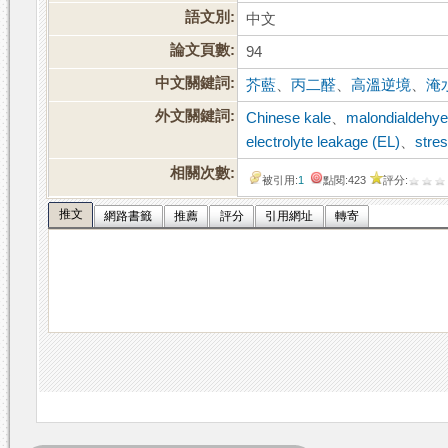
語文別:
中文
論文頁數:
94
中文關鍵詞:
芥藍
、
丙二醛
、
高溫逆境
、
淹
外文關鍵詞:
Chinese kale
、
malondialdehy
electrolyte leakage (EL)
、
stres
相關次數:
被引用:
1
點閱:423
評分:
推文
網路書籤
推薦
評分
引用網址
轉寄