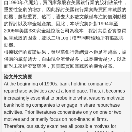
自1990年代開始，買回庫藏股在美國銀行業的股利政策中，
重要性急劇的增加。因此探討美國銀行業實際買回庫藏股的
動機，越顯重要。然而，過去大多數文獻僅專注於個別動機
的探討以及非金融產業。因此，本研究將針對1994年至
2006年美國380家金融控股公司為樣本，探討其是否實際買
回庫藏股的因素，並以二項Logit 模型同時檢驗所有假說與
動機。
根據我們的實證結果，發現當銀行業總資本適足率越高，被
併購的威脅越大，自由現金流量越多，成長機會越少，以及
面對未來經濟繁榮時，其實際買回庫藏股的機會越高。
論文外文摘要
At the beginning of 1990s, bank holding companies’
repurchase activities are at a torrid pace. Thus, it becomes
increasingly essential to probe into what reasons motivate
bank holding companies to engage in share repurchase
activities. Prior literatures concentrate only on one or two
motives and primarily focus on non-financial firms.
Therefore, our study examines all possible motives for