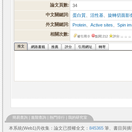
論文頁數:
34
中文關鍵詞:
蛋白質
、
活性基
、
旋轉切面影
外文關鍵詞:
Protein
、
Active sites
、
Spin i
相關次數:
被引用:0
點閱:212
評分:
推文
網路書籤
推薦
評分
引用網址
轉寄
簡易查詢
|
進階查詢
|
熱門排行
|
我的研究室
本系統(Web1)共收集：論文已授權全文：
845365
筆、書目與摘