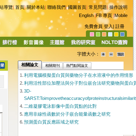
站導覽
|
首頁
|
關於本站
|
聯絡我們
|
國圖首頁
|
常見問題
|
操作說明
English
|
FB 專頁
|
Mobile
免費會員
登入
|
註冊
字體大小：
相關論文
相關期刊
熱門點閱論文
1.
利用電腦模擬蛋白質與藥物分子在水溶液中的作用情形
2.
利用活性部位加壓法與分子對位嵌合法研究藥物與蛋白
3.
3D-
SARST:Toimprovetheaccuracyofproteinstructuralsimila
4.
二維凝膠電泳影像中蛋白質點的比對
5.
應用非線性函數於分子嵌合能量函數之研究
6.
預測蛋白質反應區域之研究