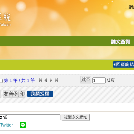
網
:::
功
能
切
換
導
覽
/1
頁
第 1 筆 / 共 1 筆
列
複製永久網址
Twitter