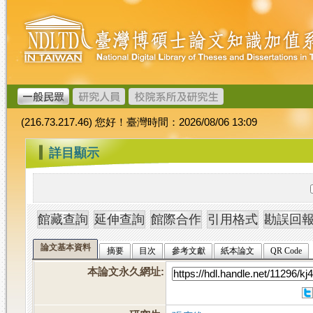
跳
臺
到
灣
主
博
要
碩
內
士
容
論
文
(216.73.217.46) 您好！臺灣時間：2026/08/06 13:09
加
值
:::
詳目顯示
系
統
論文基本資料
摘要
目次
參考文獻
紙本論文
QR Code
本論文永久網址
: