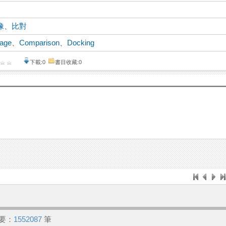
像
、
比對
mage
、
Comparison
、
Docking
下載:0
書目收藏:0
要：
1552087
筆