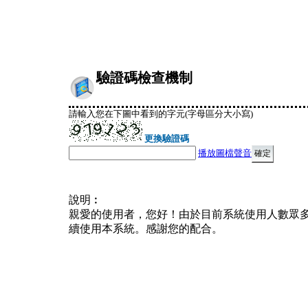
驗證碼檢查機制
請輸入您在下圖中看到的字元(字母區分大小寫)
更換驗證碼
播放圖檔聲音
說明︰
親愛的使用者，您好！由於目前系統使用人數眾
續使用本系統。感謝您的配合。