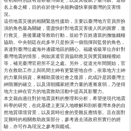
在初期特別設有巡察臺灣御史，以及其後賦予臺灣鎮、道聯
名上奏之權，目的在於使中央能夠儘快掌握臺灣的災害情
況。
這些地震災後的相關緊急性援助，主要以臺灣地方官員所扮
演的角色最為關鍵，需盡快針對地震災害後人民的困窘，進
行救災、善後重建等救助行動，並給予百姓適當的撫恤錢糧
協助。中央朝廷在此多半只是扮演一個指揮與監督的角色，
表達對臺灣位處海外邊疆地區的關心。福建省級單位亦針對
臺灣地震的情形，例如派遣官員協助救災與實質錢糧撥給
等，補充臺灣官府所不足之處。另外，從道光年間開始，官
方在救助工作上與民間士紳有更緊密地合作，依靠地方士紳
的力量與捐資，來輔助震後社會之復原，此或許是因臺灣士
紳階層的確立，以及清朝國家經濟力量的逐漸衰弱，乃使得
地方士紳在官方的地震救助活動中提高其影響力。
本文藉由過往對於地震資料的整理和分析，希望使現代地震
科學的研究，在此基礎上更深入地瞭解和剖析臺灣本身的自
然地質環境背景，以及當時社會的受難反應情形。且在面對
災難時的相關救助政策部分，參考過去清政府所實行的經
驗，亦可作為現況之參考與鑑戒。