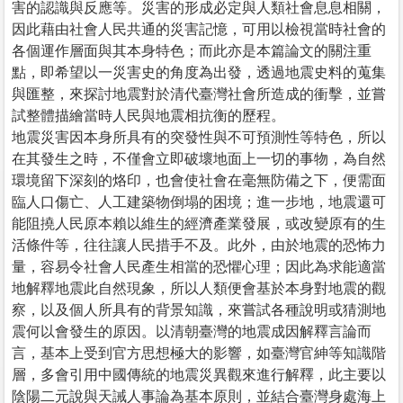
害的認識與反應等。災害的形成必定與人類社會息息相關，
因此藉由社會人民共通的災害記憶，可用以檢視當時社會的
各個運作層面與其本身特色；而此亦是本篇論文的關注重
點，即希望以一災害史的角度為出發，透過地震史料的蒐集
與匯整，來探討地震對於清代臺灣社會所造成的衝擊，並嘗
試整體描繪當時人民與地震相抗衡的歷程。
地震災害因本身所具有的突發性與不可預測性等特色，所以
在其發生之時，不僅會立即破壞地面上一切的事物，為自然
環境留下深刻的烙印，也會使社會在毫無防備之下，便需面
臨人口傷亡、人工建築物倒塌的困境；進一步地，地震還可
能阻撓人民原本賴以維生的經濟產業發展，或改變原有的生
活條件等，往往讓人民措手不及。此外，由於地震的恐怖力
量，容易令社會人民產生相當的恐懼心理；因此為求能適當
地解釋地震此自然現象，所以人類便會基於本身對地震的觀
察，以及個人所具有的背景知識，來嘗試各種說明或猜測地
震何以會發生的原因。以清朝臺灣的地震成因解釋言論而
言，基本上受到官方思想極大的影響，如臺灣官紳等知識階
層，多會引用中國傳統的地震災異觀來進行解釋，此主要以
陰陽二元說與天誡人事論為基本原則，並結合臺灣身處海上