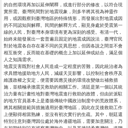
的自然環境再加以延伸闡釋，或進行部分的修改，以符合現
實所需。臺灣民間對於地震現象，則多半將其視為神靈作
用，或因觀察到臺灣地區的特殊情形，而發展出對地震成因
的不同認知與解釋。民間的解釋方式，顯見身處於受震第一
線的人民，對臺灣本身環境有更為深刻的感受。有清一代，
始終未能發展出一套普遍且固定的地震成因說法，臺灣官民
對於地震各自存在著不同的災異思想，但因各說之間並不會
相互衝突，反而能在基礎的概念上加以延伸或結合，滿足個
人之知識需求。
地震災害既對社會人民造成一定程度的苦難，因此統治者為
求具體地援助地方人民，減緩天災影響，以控制社會秩序及
維護政權之安定，便需要因應災後的環境改變做出補救措
施，並積極承擔震災救助的相關工作。清廷是第一個以其統
治力量有計畫性地對臺灣地震進行救助的政體，但由於派駐
的地方官員基本上是遵循傳統中國政治制度中的荒政體系，
將其相關規範與措施適用於臺灣地區，因此在災後救助工作
上便顯得相當熟練，並沒有初次實行的生疏。其中，朝廷還
特別注意到臺灣因位處於海外邊疆地區，需要加意關注，乃