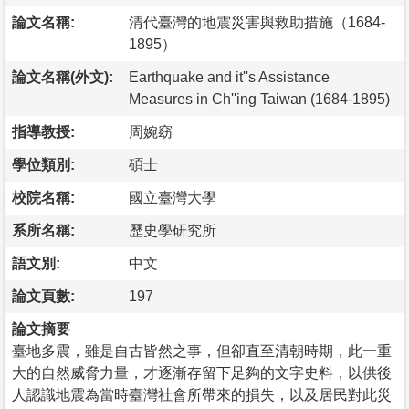
論文名稱:
清代臺灣的地震災害與救助措施（1684-
1895）
論文名稱(外文):
Earthquake and it''s Assistance
Measures in Ch''ing Taiwan (1684-1895)
指導教授:
周婉窈
學位類別:
碩士
校院名稱:
國立臺灣大學
系所名稱:
歷史學研究所
語文別:
中文
論文頁數:
197
論文摘要
臺地多震，雖是自古皆然之事，但卻直至清朝時期，此一重
大的自然威脅力量，才逐漸存留下足夠的文字史料，以供後
人認識地震為當時臺灣社會所帶來的損失，以及居民對此災