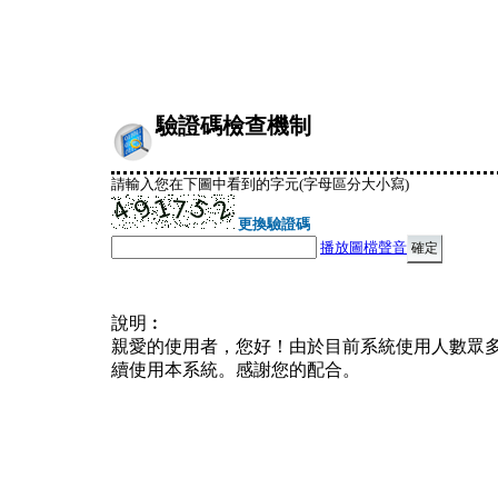
驗證碼檢查機制
請輸入您在下圖中看到的字元(字母區分大小寫)
更換驗證碼
播放圖檔聲音
說明︰
親愛的使用者，您好！由於目前系統使用人數眾
續使用本系統。感謝您的配合。