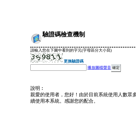
驗證碼檢查機制
請輸入您在下圖中看到的字元(字母區分大小寫)
更換驗證碼
播放圖檔聲音
說明︰
親愛的使用者，您好！由於目前系統使用人數眾
續使用本系統。感謝您的配合。