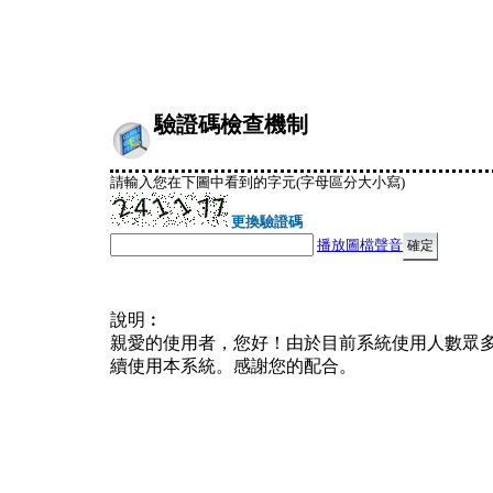
驗證碼檢查機制
請輸入您在下圖中看到的字元(字母區分大小寫)
更換驗證碼
播放圖檔聲音
說明︰
親愛的使用者，您好！由於目前系統使用人數眾
續使用本系統。感謝您的配合。