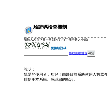
驗證碼檢查機制
請輸入您在下圖中看到的字元(字母區分大小寫)
更換驗證碼
播放圖檔聲音
說明︰
親愛的使用者，您好！由於目前系統使用人數眾
續使用本系統。感謝您的配合。