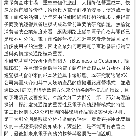
業帶向全球市場、重整整個供應鏈、大幅降低營運成本、快
速反應市場等優勢，紛紛投入電子商務的發展，便造成一股
電子商務的熱潮，近年來由於網際網路技術的進步，使得電
子商務的經營與管理模式成為當前重要的研究課題。無論從
消費者或企業角度來看，網際網路上從事電子商務其關係已
是密不可分的。電子商務經營模式在近年來漸漸發展且吸引
許多使用者的注意，因此企業如何應用電子商務發展行銷管
道與架構虛擬通路極為重要。
本研究著重於分析企業對個人（Business to Customer，簡
稱B2C）在台灣這個環境的電子商務經營模式及分析不同的
經營模式會帶來的成本效益與市場影響。本研究將透過XX
公司集團來介紹其中某幾項產品的虛擬通路經營模式，並透
過Excel 建立指標等數值方法來分析各經營模式的績效，且
給予建議及改善空間。本論文分三大部分，第一部分為理論
探討，探討虛擬通路的重要性及電子商務經營模式的特性，
第二部份則以XX公司集團的某幾項產品當做案例來說明，
第三大部分則是數據分析並做績效評估，看看在採用此架構
後的一些經濟指標例如成本，獲益性，是否能再有改善空
間，最後對未來電子商務的趨勢與發展做一個說明。