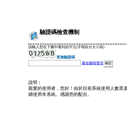
驗證碼檢查機制
請輸入您在下圖中看到的字元(字母區分大小寫)
更換驗證碼
播放圖檔聲音
說明︰
親愛的使用者，您好！由於目前系統使用人數眾
續使用本系統。感謝您的配合。