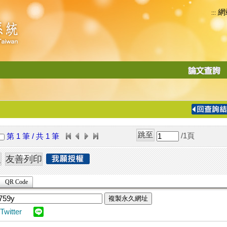
網
:::
功
能
切
換
導
覽
/1
頁
第 1 筆 / 共 1 筆
列
QR Code
複製永久網址
Twitter