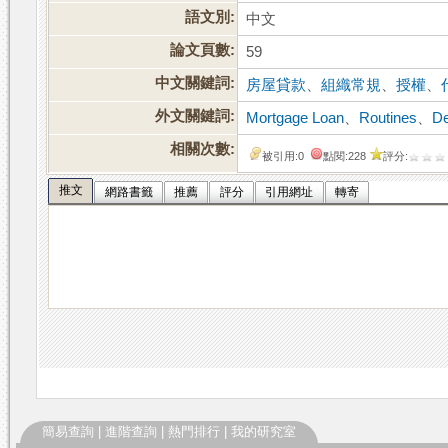
語文別:
中文
論文頁數:
59
中文關鍵詞:
房屋貸款
、
組織常規
、
授權
、
外文關鍵詞:
Mortgage Loan
、
Routines
、
De
相關次數:
被引用:0
點閱:228
評分:
推文
網路書籤
推薦
評分
引用網址
轉寄
簡易查詢
|
進階查詢
|
熱門排行
|
我的研究室