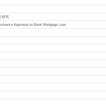
之研究
rformance Appraisal on Bank Mortgage Loan