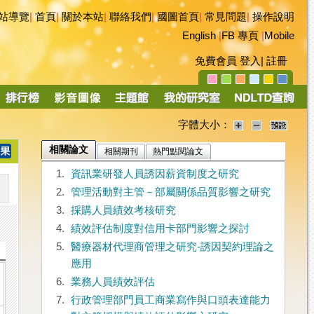
站導覽
|
首頁
|
關於本站
|
聯絡我們
|
國圖首頁
|
常見問題
|
操作說明
English
|
FB 專頁
|
Mobile
免費會員
登入
|
註冊
字體大小：
相關論文
相關期刊
熱門點閱論文
1.
資訊業研發人員誘因薪資制度之研究
2.
管理活動對主管－部屬關係品質影響之研究
3.
採購人員績效考核研究
4.
績效評估制度對信用卡部門影響之探討
5.
醫療器材代理商管理之研究-誘因契約理論之
應用
6.
業務人員績效評估
7.
行政管理部門員工商業寫作與口頭表達能力