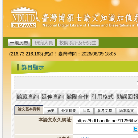
跳
臺
到
灣
主
博
要
碩
內
士
容
論
文
(216.73.216.163) 您好！臺灣時間：2026/08/09 18:05
加
值
:::
詳目顯示
系
統
論文基本資料
摘要
外文摘要
目次
參考文獻
紙本論文
本論文永久網址
: