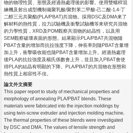
物的物理性質、形態及經過熱處理後的影響。使用雙螺桿混
練機及射出成型機制備聚乳酸/聚對苯二甲酸-己二酸-1,4-丁
二醇三元共聚酯(PLA/PBAT)共混物。採用DSC及DMA來了
解材料的熱性質，拉力試驗機及衝擊試驗機等來研究共混物
的力學性質，XRD及POM觀察共混物的結晶性，以及用
SEM觀察破壞表面的形態。結果顯示PLA/PBAT共混物隨
PBAT含量的增加而抗拉強度下降，伸長率則隨PBAT含量增
加上升，衝擊吸收能也隨PBAT含量增加上升。經過熱處理
後PLA的抗拉強度及楊氏係數會上升，並且加入PBAT會使
得PLA的結晶有明顯的下降。PLA/PBAT的共混物在形態和
熱性質上相容性不佳。
論文外文摘要
This paper report to study of mechanical properties and
morphology of annealing PLA/PBAT blends. These
materials were fabricated into the injection moldings by
using twin-screw extruder and injection molding machine.
The thermal properties of these blends were investigated
by DSC and DMA. The values of tensile strength and