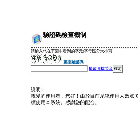
驗證碼檢查機制
請輸入您在下圖中看到的字元(字母區分大小寫)
更換驗證碼
播放圖檔聲音
說明︰
親愛的使用者，您好！由於目前系統使用人數眾
續使用本系統。感謝您的配合。