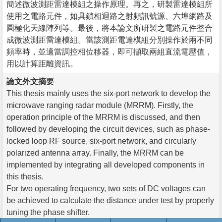
簡述微波測距雷達模組之操作原理。再之，研製雷達模組所
使用之電路元件，如具鎖相迴路之射頻訊號源、六埠網路及
圓極化天線陣列等。最後，將本論文所研製之電路元件整合
成微波測距雷達模組。當該測距電達模組分別操作於兩不同
頻率時，並適當調控相位移器，即可擷取兩組直流電壓值，
用以計算距離資訊。
論文外文摘要
This thesis mainly uses the six-port network to develop the
microwave ranging radar module (MRRM). Firstly, the
operation principle of the MRRM is discussed, and then
followed by developing the circuit devices, such as phase-
locked loop RF source, six-port network, and circularly
polarized antenna array. Finally, the MRRM can be
implemented by integrating all developed components in
this thesis.
For two operating frequency, two sets of DC voltages can
be achieved to calculate the distance under test by properly
tuning the phase shifter.