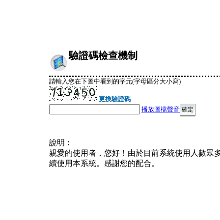
驗證碼檢查機制
請輸入您在下圖中看到的字元(字母區分大小寫)
更換驗證碼
播放圖檔聲音
說明︰
親愛的使用者，您好！由於目前系統使用人數眾
續使用本系統。感謝您的配合。