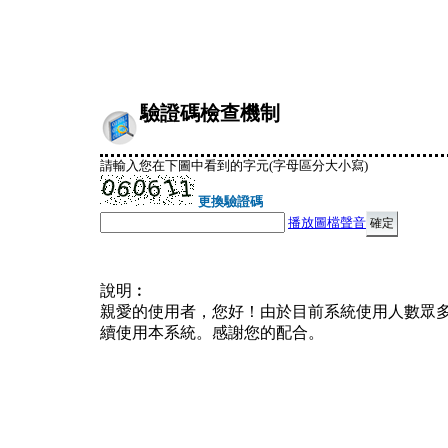
驗證碼檢查機制
請輸入您在下圖中看到的字元(字母區分大小寫)
更換驗證碼
播放圖檔聲音
說明︰
親愛的使用者，您好！由於目前系統使用人數眾
續使用本系統。感謝您的配合。