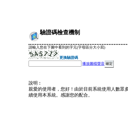
驗證碼檢查機制
請輸入您在下圖中看到的字元(字母區分大小寫)
更換驗證碼
播放圖檔聲音
說明︰
親愛的使用者，您好！由於目前系統使用人數眾
續使用本系統。感謝您的配合。