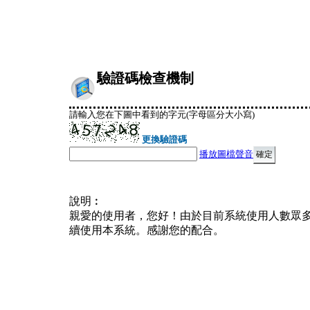
驗證碼檢查機制
請輸入您在下圖中看到的字元(字母區分大小寫)
更換驗證碼
播放圖檔聲音
說明︰
親愛的使用者，您好！由於目前系統使用人數眾
續使用本系統。感謝您的配合。