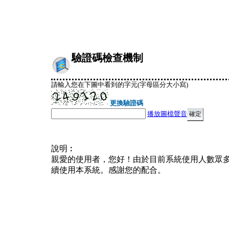
驗證碼檢查機制
請輸入您在下圖中看到的字元(字母區分大小寫)
更換驗證碼
播放圖檔聲音
說明︰
親愛的使用者，您好！由於目前系統使用人數眾
續使用本系統。感謝您的配合。