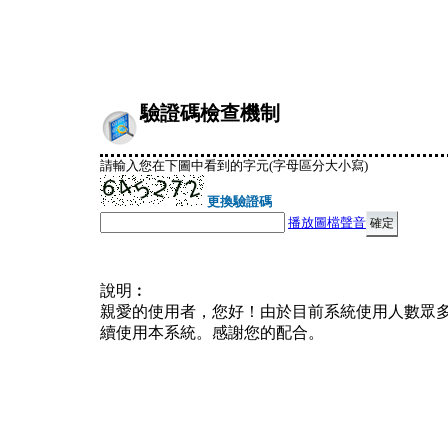
驗證碼檢查機制
請輸入您在下圖中看到的字元(字母區分大小寫)
更換驗證碼
播放圖檔聲音
說明︰
親愛的使用者，您好！由於目前系統使用人數眾
續使用本系統。感謝您的配合。