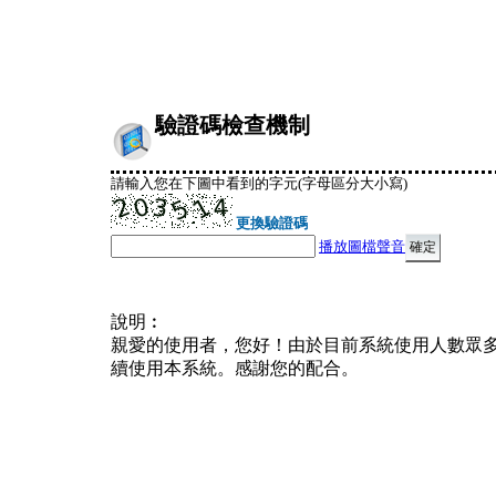
驗證碼檢查機制
請輸入您在下圖中看到的字元(字母區分大小寫)
更換驗證碼
播放圖檔聲音
說明︰
親愛的使用者，您好！由於目前系統使用人數眾
續使用本系統。感謝您的配合。