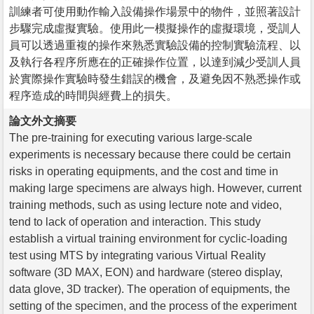
訓練者可使用動作輸入設備操作場景中的物件，並照著設計
步驟完成虛擬實驗。使用此一模擬操作的虛擬環境，受訓人
員可以透過重複的操作來熟悉實驗設備的控制實驗流程、以
及執行各程序所應在的正確操作位置，以達到減少受訓人員
於實際操作實驗時發生錯誤的機會，及避免因不熟悉操作或
程序造成的時間與經費上的損失。
論文外文摘要
The pre-training for executing various large-scale
experiments is necessary because there could be certain
risks in operating equipments, and the cost and time in
making large specimens are always high. However, current
training methods, such as using lecture note and video,
tend to lack of operation and interaction. This study
establish a virtual training environment for cyclic-loading
test using MTS by integrating various Virtual Reality
software (3D MAX, EON) and hardware (stereo display,
data glove, 3D tracker). The operation of equipments, the
setting of the specimen, and the process of the experiment