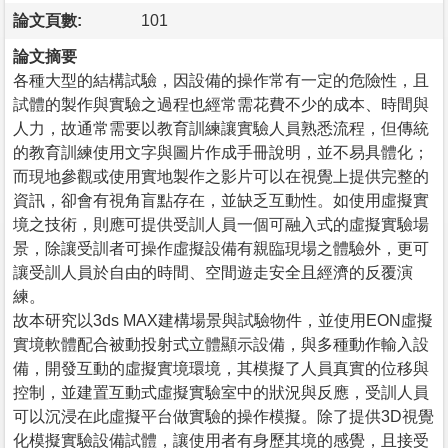
論文頁數:
101
論文摘要
各種大型的結構試驗，因設備的操作常有一定的危險性，且
試體的製作與實驗之過程也經常需花費不少的成本、時間與
人力，故通常需要以教育訓練讓實驗人員熟悉流程，但傳統
的教育訓練使用文字與圖片作成手冊說明，並不易具體化；
而現地參觀或使用實地製作之影片可以在視覺上提供完整的
資訊，卻會有視角盲點存在，並缺乏互動性。如使用虛擬實
境之技術，則應可提供受訓人員一個可融入式的虛擬實驗場
景，除讓受訓者可操作虛擬設備有親臨現場之體驗外，更可
讓受訓人員於自由的時間、空間遊走安全且經濟的反覆演
練。
故本研究以3ds MAX建構場景與試驗物件，並使用EON虛擬
實境軟體配合被動投射式立體顯示設備，與多種動作輸入設
備，開發互動的虛擬實境環境，其模擬了人員真實的位移與
控制，並建置互動式虛擬實驗室中的狀況與反應，受訓人員
可以沉浸在此虛擬平台做實驗的操作模擬。除了提供3D視覺
化模擬實驗設備試體，讓使用者有身歷其境的感覺，且接受