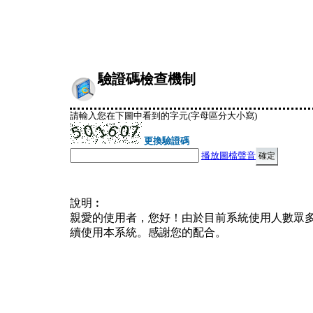
驗證碼檢查機制
請輸入您在下圖中看到的字元(字母區分大小寫)
更換驗證碼
播放圖檔聲音
說明︰
親愛的使用者，您好！由於目前系統使用人數眾
續使用本系統。感謝您的配合。