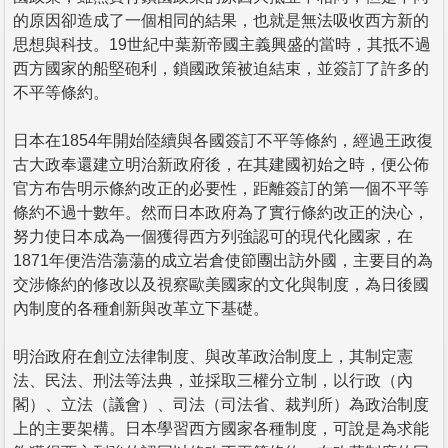
的原因卻造成了一個相同的結果，也就是無法吸收西方新的
思想與科技。19世紀中葉新帝國主義興盛的當時，其抵不過
西方國家的船堅砲利，鎖國政策被迫結束，並簽訂了許多的
不平等條約。
日本在1854年開始陸續與各國簽訂不平等條約，經過王政復
古大政奉還建立明治新政府後，在其建國初始之時，便公佈
官方布告明示條約改正的必要性，距離簽訂的第一個不平等
條約不過十數年。然而日本政府為了實行條約改正的決心，
努力使日本成為一個獲得西方列強認可的現代化國家，在
1871年便浩浩蕩蕩的成立岩倉使節團出訪外國，主要目的為
交涉條約的修改以及視察歐美國家的文化與制度，為日後國
內制度的各種創新與改革立下基礎。
明治政府在創立法律制度、與改革政治制度上，其制定憲
法、民法、刑法等法典，並採取三權分立制，以行政（內
閣）、立法（議會）、司法（司法省、裁判所）為政治制度
上的主要架構。日本學習西方國家各種制度，可說是為求能