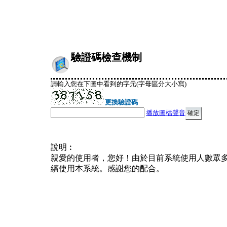
驗證碼檢查機制
請輸入您在下圖中看到的字元(字母區分大小寫)
更換驗證碼
播放圖檔聲音
說明︰
親愛的使用者，您好！由於目前系統使用人數眾
續使用本系統。感謝您的配合。