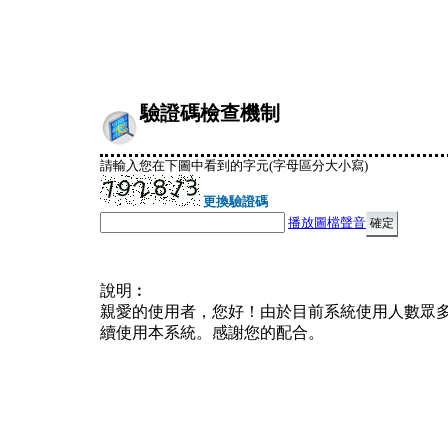
驗證碼檢查機制
請輸入您在下圖中看到的字元(字母區分大小寫)
更換驗證碼
播放圖檔聲音
說明︰
親愛的使用者，您好！由於目前系統使用人數眾
續使用本系統。感謝您的配合。