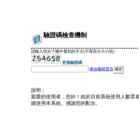
驗證碼檢查機制
請輸入您在下圖中看到的字元(字母區分大小寫)
更換驗證碼
播放圖檔聲音
說明︰
親愛的使用者，您好！由於目前系統使用人數眾
續使用本系統。感謝您的配合。