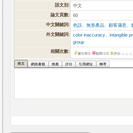
語文別:
中文
論文頁數:
60
中文關鍵詞:
色誤
、
無形產品
、
顧客滿意
、
外文關鍵詞:
color inaccuracy
、
intangible p
group
相關次數:
被引用:0
點閱:172
評分:
推文
網路書籤
推薦
評分
引用網址
轉寄