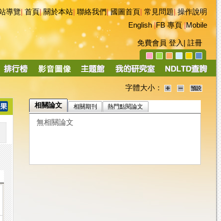
站導覽
|
首頁
|
關於本站
|
聯絡我們
|
國圖首頁
|
常見問題
|
操作說明
English
|
FB 專頁
|
Mobile
免費會員
登入
|
註冊
字體大小：
相關論文
相關期刊
熱門點閱論文
無相關論文