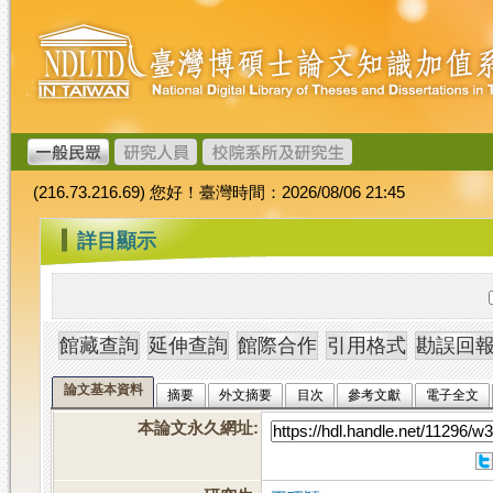
跳
臺
到
灣
主
博
要
碩
內
士
容
論
文
(216.73.216.69) 您好！臺灣時間：2026/08/06 21:45
加
值
:::
詳目顯示
系
統
論文基本資料
摘要
外文摘要
目次
參考文獻
電子全文
本論文永久網址
: