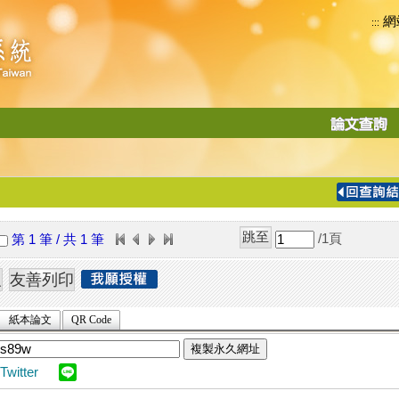
網
:::
功
能
切
換
導
覽
/1
頁
第 1 筆 / 共 1 筆
列
紙本論文
QR Code
複製永久網址
Twitter