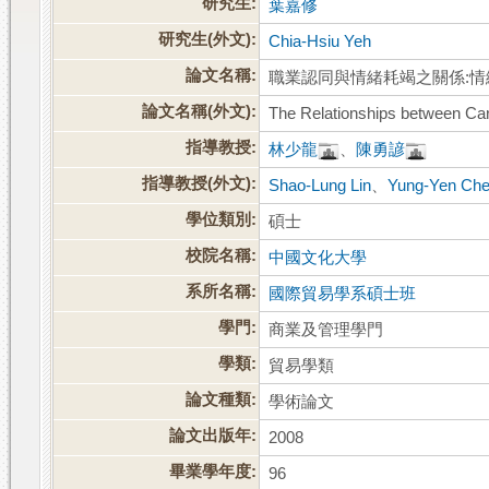
研究生:
葉嘉修
研究生(外文):
Chia-Hsiu Yeh
論文名稱:
職業認同與情緒耗竭之關係:
論文名稱(外文):
The Relationships between Care
指導教授:
林少龍
、
陳勇諺
指導教授(外文):
Shao-Lung Lin
、
Yung-Yen Ch
學位類別:
碩士
校院名稱:
中國文化大學
系所名稱:
國際貿易學系碩士班
學門:
商業及管理學門
學類:
貿易學類
論文種類:
學術論文
論文出版年:
2008
畢業學年度:
96