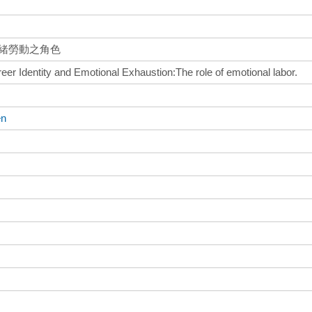
情緒勞動之角色
er Identity and Emotional Exhaustion:The role of emotional labor.
en