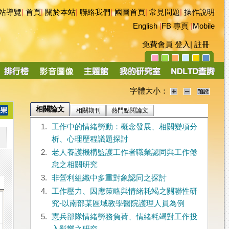
站導覽
|
首頁
|
關於本站
|
聯絡我們
|
國圖首頁
|
常見問題
|
操作說明
English
|
FB 專頁
|
Mobile
免費會員
登入
|
註冊
字體大小：
相關論文
相關期刊
熱門點閱論文
1.
工作中的情緒勞動：概念發展、相關變項分
析、心理歷程議題探討
2.
老人養護機構監護工作者職業認同與工作倦
怠之相關研究
3.
非營利組織中多重對象認同之探討
4.
工作壓力、因應策略與情緒耗竭之關聯性研
究-以南部某區域教學醫院護理人員為例
5.
憲兵部隊情緒勞務負荷、情緒耗竭對工作投