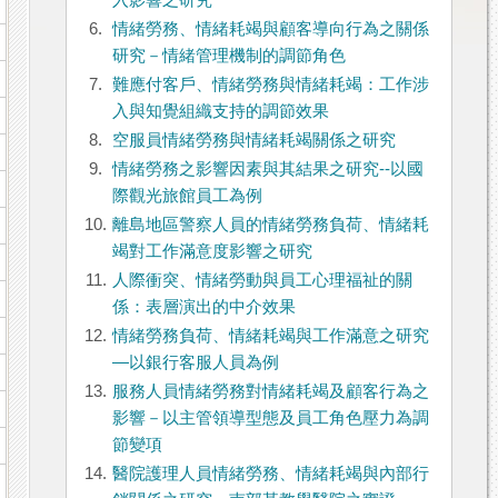
入影響之研究
6.
情緒勞務、情緒耗竭與顧客導向行為之關係
研究－情緒管理機制的調節角色
7.
難應付客戶、情緒勞務與情緒耗竭：工作涉
入與知覺組織支持的調節效果
8.
空服員情緒勞務與情緒耗竭關係之研究
9.
情緒勞務之影響因素與其結果之研究--以國
際觀光旅館員工為例
10.
離島地區警察人員的情緒勞務負荷、情緒耗
竭對工作滿意度影響之研究
11.
人際衝突、情緒勞動與員工心理福祉的關
係：表層演出的中介效果
12.
情緒勞務負荷、情緒耗竭與工作滿意之研究
—以銀行客服人員為例
13.
服務人員情緒勞務對情緒耗竭及顧客行為之
影響－以主管領導型態及員工角色壓力為調
節變項
14.
醫院護理人員情緒勞務、情緒耗竭與內部行