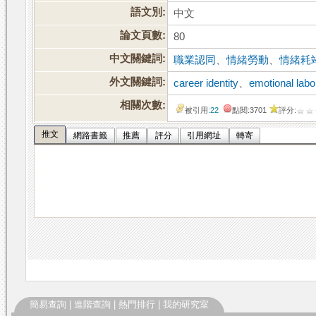
語文別:
中文
論文頁數:
80
中文關鍵詞:
職業認同
、
情緒勞動
、
情緒耗
外文關鍵詞:
career identity
、
emotional labo
相關次數:
被引用:
22
點閱:3701
評分:
推文
網路書籤
推薦
評分
引用網址
轉寄
簡易查詢
|
進階查詢
|
熱門排行
|
我的研究室