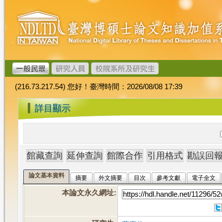
跳
臺
到
灣
主
博
要
碩
內
士
容
論
文
(216.73.217.54) 您好！臺灣時間：2026/08/08 17:39
加
值
:::
詳目顯示
系
統
論文基本資料
摘要
外文摘要
目次
參考文獻
電子全文
本論文永久網址
: