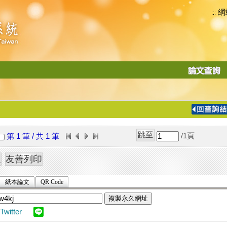
網
:::
功
能
切
換
導
覽
/1
頁
第 1 筆 / 共 1 筆
列
紙本論文
QR Code
複製永久網址
Twitter