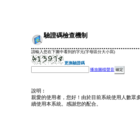
驗證碼檢查機制
請輸入您在下圖中看到的字元(字母區分大小寫)
更換驗證碼
播放圖檔聲音
說明︰
親愛的使用者，您好！由於目前系統使用人數眾
續使用本系統。感謝您的配合。