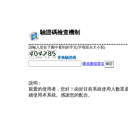
驗證碼檢查機制
請輸入您在下圖中看到的字元(字母區分大小寫)
更換驗證碼
播放圖檔聲音
說明︰
親愛的使用者，您好！由於目前系統使用人數眾
續使用本系統。感謝您的配合。