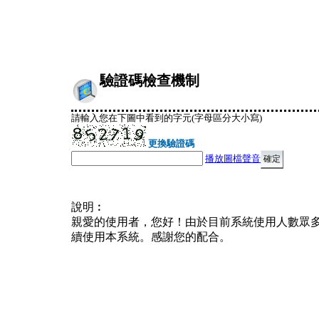
驗證碼檢查機制
請輸入您在下圖中看到的字元(字母區分大小寫)
更換驗證碼
播放圖檔聲音
說明︰
親愛的使用者，您好！由於目前系統使用人數眾
續使用本系統。感謝您的配合。