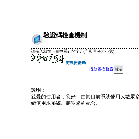
驗證碼檢查機制
請輸入您在下圖中看到的字元(字母區分大小寫)
更換驗證碼
播放圖檔聲音
說明︰
親愛的使用者，您好！由於目前系統使用人數眾
續使用本系統。感謝您的配合。