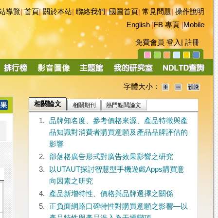
站導覽
|
首頁
|
關於本站
|
聯絡我們
|
國圖首頁
|
常見問題
|
操作說明
English
|
FB 專頁
|
Mobile
免費會員
登入
|
註冊
字體大小：
相關論文
相關期刊
熱門點閱論文
1.
品牌知名度、參考價格來源、產品特徵與產
品知識對消費者購買意願及產品品牌評估的
影響
2.
部落格廣告形式對廣告效果影響之研究
3.
以UTAUT探討智慧型手機遊戲Apps購買意
向因素之研究
4.
產品新增特性、價格與品牌選擇之關係
5.
正負面網路口碑特性對購買意願之影響—以