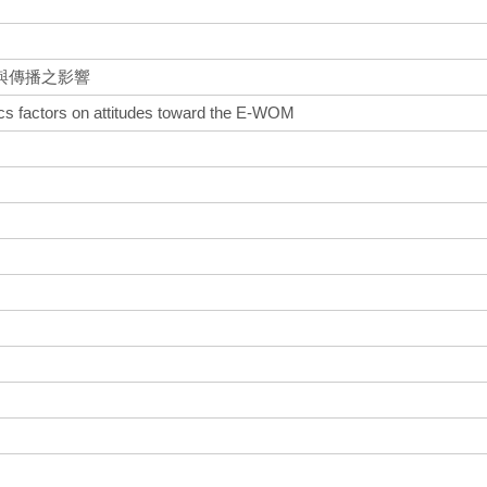
與傳播之影響
tics factors on attitudes toward the E-WOM