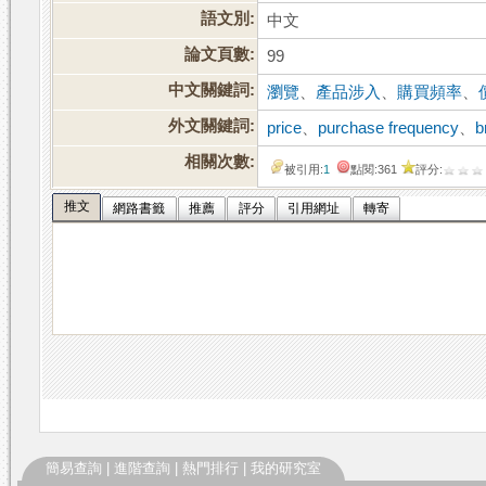
語文別:
中文
論文頁數:
99
中文關鍵詞:
瀏覽
、
產品涉入
、
購買頻率
、
外文關鍵詞:
price
、
purchase frequency
、
b
相關次數:
被引用:
1
點閱:361
評分:
推文
網路書籤
推薦
評分
引用網址
轉寄
簡易查詢
|
進階查詢
|
熱門排行
|
我的研究室