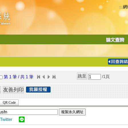
網
:::
功
能
切
換
導
覽
/1
頁
第 1 筆 / 共 1 筆
列
QR Code
複製永久網址
Twitter