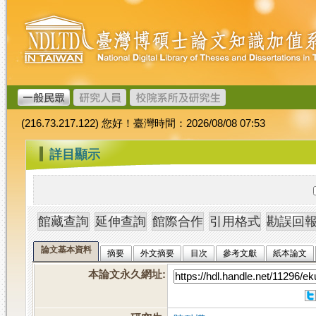
跳
臺
到
灣
主
博
要
碩
內
士
容
論
文
(216.73.217.122) 您好！臺灣時間：2026/08/08 07:53
加
值
:::
詳目顯示
系
統
論文基本資料
摘要
外文摘要
目次
參考文獻
紙本論文
本論文永久網址
: